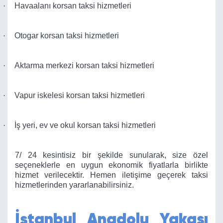
·
Havaalanı korsan taksi hizmetleri
·
Otogar korsan taksi hizmetleri
·
Aktarma merkezi korsan taksi hizmetleri
·
Vapur iskelesi korsan taksi hizmetleri
·
İş yeri, ev ve okul korsan taksi hizmetleri
7/ 24 kesintisiz bir şekilde sunularak, size özel
seçeneklerle en uygun ekonomik fiyatlarla birlikte
hizmet verilecektir. Hemen iletişime geçerek taksi
hizmetlerinden yararlanabilirsiniz.
İstanbul Anadolu Yakası