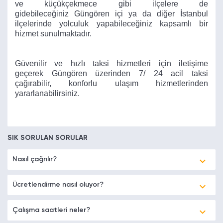
ve küçükçekmece gibi ilçelere de
gidebileceğiniz Güngören içi ya da diğer İstanbul
ilçelerinde yolculuk yapabileceğiniz kapsamlı bir
hizmet sunulmaktadır.
Güvenilir ve hızlı taksi hizmetleri için iletişime
geçerek Güngören üzerinden 7/ 24 acil taksi
çağırabilir, konforlu ulaşım hizmetlerinden
yararlanabilirsiniz.
SIK SORULAN SORULAR
Nasıl çağrılır?
Ücretlendirme nasıl oluyor?
Çalışma saatleri neler?