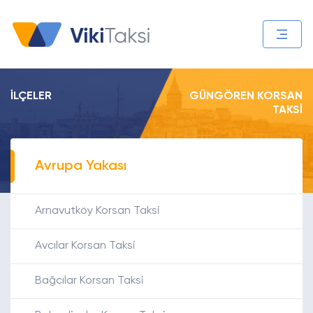
İLÇELER
GÜNGÖREN KORSAN
TAKSI
Avrupa Yakası
Arnavutköy Korsan Taksi
Avcılar Korsan Taksi
Bağcılar Korsan Taksi