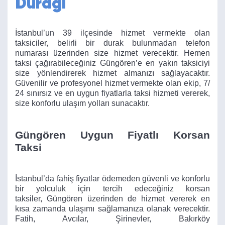
Durağı
İstanbul’un 39 ilçesinde hizmet vermekte olan
taksiciler, belirli bir durak bulunmadan telefon
numarası üzerinden size hizmet verecektir. Hemen
taksi çağırabileceğiniz Güngören’e en yakın taksiciyi
size yönlendirerek hizmet almanızı sağlayacaktır.
Güvenilir ve profesyonel hizmet vermekte olan ekip, 7/
24 sınırsız ve en uygun fiyatlarla taksi hizmeti vererek,
size konforlu ulaşım yolları sunacaktır.
Güngören Uygun Fiyatlı Korsan
Taksi
İstanbul’da fahiş fiyatlar ödemeden güvenli ve konforlu
bir yolculuk için tercih edeceğiniz korsan
taksiler, Güngören üzerinden de hizmet vererek en
kısa zamanda ulaşımı sağlamanıza olanak verecektir.
Fatih, Avcılar, Şirinevler, Bakırköy