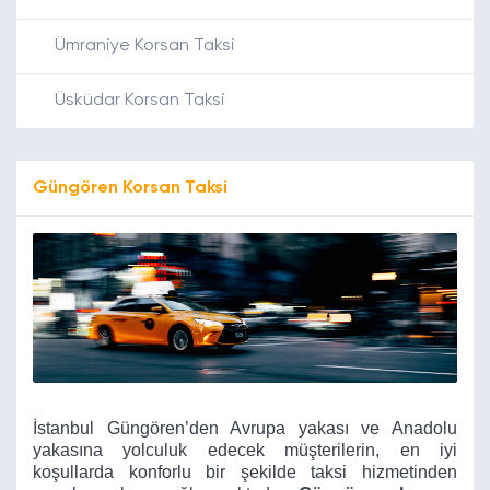
Ümraniye Korsan Taksi
Üsküdar Korsan Taksi
Güngören Korsan Taksi
İstanbul Güngören’den Avrupa yakası ve Anadolu
yakasına yolculuk edecek müşterilerin, en iyi
koşullarda konforlu bir şekilde taksi hizmetinden