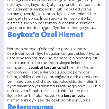
istediği noktadan alıp istediği saatte gideceği
noktaya ulaştırıyoruz. Çalışma prensibimiz içerisinde
yolcularımızı ailemizden biri gibi kabul ediyor ve
onların güvenliği ile konforu için hizmetlerimizi her
gün geliştiriyoruz. İnsanlara kaliteli ve konforlu
hizmet sunarken her zaman ekonomik durumlarını
göz ardı etmeden uygun fiyatlar ile öne çıkıyoruz.
Beykoz’a Özel Hizmet
Nereden nereye gidileceğine göre kilometre
üzerinden sabit fiyat uygulaması gerçekleştiriyoruz
üstelik vatandaşlara kısa mesafe için herhangi bir
ekstra ücret talep etmeden ulaşım imkanı
sunuyoruz.
İstanbul korsan taksi
hizmetlerinden
yararlanmak isteyenler yolculuğa başlamadan
birkaç dakika önce bizi aradığında anlık olarak araç
temin ediyoruz. Gidiş dönüş yolculuklarda indirimli
fiyatlarımızdan yararlanma fırsatı sağlıyoruz. 250 bin
nüfusu ve 45 mahallesi ile İstanbul'un en özel
ilçelerinden biri olan Beykoz'da
korsan taksi
hizmetlerini aynı şekilde özel olarak sunuyoruz.
Referansımız