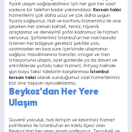
fiyatlı ulaşım sağlayabilmesi için her gün her saat
sadece bir telefon kadar yakınındayız.
Korsan taksi
hizmetlerini çok daha ucuz ve çok daha uygun
fiyata sağlıyoruz. Hızlı ve konforlu hizmetimiz ile öne
çıkarken her zaman kaliteli, temiz, hijyenik
araçlarımız ve deneyimli şoför kadromuz ile hizmet
veriyoruz. Şoförlerimiz İstanbul'un her noktasında
istenen her bölgeye gereksiz şekilde yolu
uzatmadan en kısa süre içerisinde ulaşmanızı
sağlıyor. Havalimanına transfer, otogar ve tren
istasyonuna ulaşım, özel günlerde ya da davet ve
etkinliklerde şoförlü taksi hizmeti, ihtiyaç halinde
gün boyu taksi talebinin karşılanması
İstanbul
korsan taksi
olarak sunduğumuz özel hizmetlerimiz
bizi öne taşıyan ayrıcalıklarımız.
Beykoz'dan Her Yere
Ulaşım
Güvenli yolculuk, hızlı iletişim ve kesintisiz hizmet
politikamız ile İstanbul'un en köklü ilçesi olan
Beykoz'dan her yere ulaşım sağlıyoruz. Tecrübeli ve