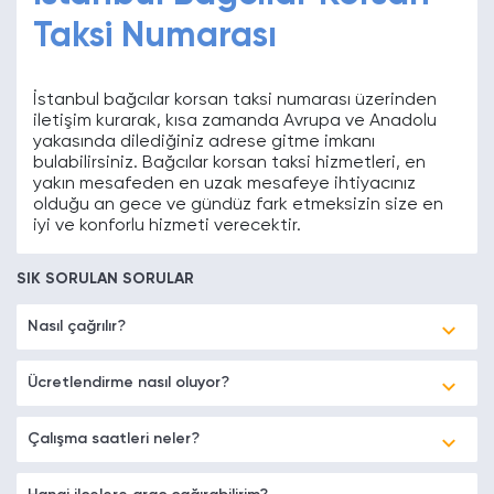
Taksi Numarası
İstanbul bağcılar korsan taksi numarası üzerinden
iletişim kurarak, kısa zamanda Avrupa ve Anadolu
yakasında dilediğiniz adrese gitme imkanı
bulabilirsiniz. Bağcılar korsan taksi hizmetleri, en
yakın mesafeden en uzak mesafeye ihtiyacınız
olduğu an gece ve gündüz fark etmeksizin size en
iyi ve konforlu hizmeti verecektir.
SIK SORULAN SORULAR
Nasıl çağrılır?
Ücretlendirme nasıl oluyor?
Çalışma saatleri neler?