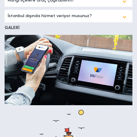
Hangi ilçelere araç çağırabilirim?
İstanbul dışında hizmet veriyor musunuz?
GALERİ