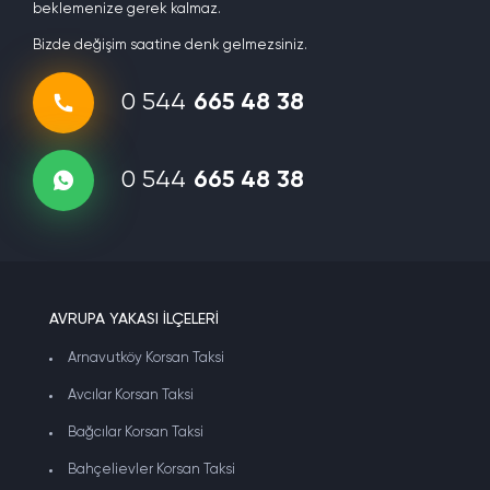
beklemenize gerek kalmaz.
Bizde değişim saatine denk gelmezsiniz.
0 544
665 48 38
0 544
665 48 38
AVRUPA YAKASI İLÇELERİ
Arnavutköy Korsan Taksi
Avcılar Korsan Taksi
Bağcılar Korsan Taksi
Bahçelievler Korsan Taksi