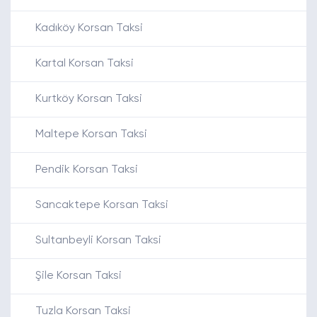
Kadıköy Korsan Taksi
Kartal Korsan Taksi
Kurtköy Korsan Taksi
Maltepe Korsan Taksi
Pendik Korsan Taksi
Sancaktepe Korsan Taksi
Sultanbeyli Korsan Taksi
Şile Korsan Taksi
Tuzla Korsan Taksi