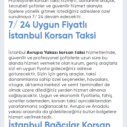
Profesyonel korsan taksi hizmeti, donanımlı araçlar,
tecrübeli şoförler ve güvenilir hizmet alanıyla
ilçelere yönelik gitmek istediğiniz adreslere özel
sunulmaya 7/ 24 devam edecektir.
7/ 24 Uygun Fiyatlı
İstanbul Korsan Taksi
İstanbul
Avrupa Yakası korsan taksi
hizmetlerinde,
güvenilir ve profesyonel şoförlerle uzun süre bu
alanda hizmet vermekte olan kurum, geniş araçlarla
sizi en uygun fiyata gideceğiniz adrese
götürecektir. Sizin için geniş araçlar, taksi
donanımlarına sahip özel seçenekler, havaalanı,
otogar, aktarma merkezi ve semt terminalleri de
olmak üzere dilediğiniz yerden hizmet almanızı
sağlayacaktır. Uygun ve ekonomik fiyatlarla, fahiş
ücretler ödemeden, korsan taksi ayrıcalıklarından
yararlanmanız sağlanacaktır. Avrupa ve Anadolu
yakası arasında da gidebileceğiniz bütün bölgelere
hizmet verilmektedir.
İstanbul Bağcılar Korsan