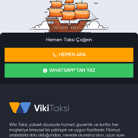
Hemen Taksi Çağırın
HEMEN ARA
WHATSAPP'TAN YAZ
Wiki Taksi, yüksek düzeyde hizmet, güvenlik ve konfor, her
müşteriye bireysel bir yaklaşım ve uygun fiyatlardır. Filomuz
arabalarla dolu olduğundan, nerede olursanız olun, uzun süre