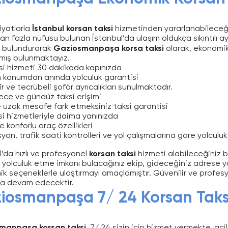
iyatlarla
İstanbul korsan taksi
hizmetinden yararlanabileceğini
an fazla nüfusu bulunan İstanbul’da ulaşım oldukça sıkıntılı 
 bulundurarak
Gaziosmanpaşa korsa taksi
olarak, ekonomik 
ış bulunmaktayız.
aksi hizmeti 30 dakikada kapınızda
n konumdan anında yolculuk garantisi
r ve tecrübeli şoför ayrıcalıkları sunulmaktadır.
ece ve gündüz taksi erişimi
e uzak mesafe fark etmeksiniz taksi garantisi
ksi hizmetleriyle daima yanınızda
 konforlu araç özellikleri
on, trafik saati kontrolleri ve yol çalışmalarına göre yolculuk
l’da hızlı ve profesyonel
korsan taksi
hizmeti alabileceğiniz b
le yolculuk etme imkanı bulacağınız ekip, gideceğiniz adrese
k seçeneklerle ulaştırmayı amaçlamıştır. Güvenilir ve profesyo
a devam edecektir.
iosmanpaşa 7/ 24 Korsan Taks