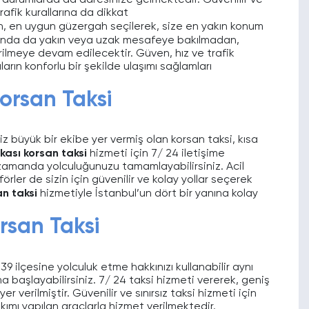
il durumlarda da adresinize gelmektedir. Güvenilir ve
rafik kurallarına da dikkat
, en uygun güzergah seçilerek, size en yakın konum
nda da yakın veya uzak mesafeye bakılmadan,
ilmeye devam edilecektir. Güven, hız ve trafik
ların konforlu bir şekilde ulaşımı sağlamları
rsan Taksi
 büyük bir ekibe yer vermiş olan korsan taksi, kısa
ası korsan taksi
hizmeti için 7/ 24 iletişime
a zamanda yolculuğunuzu tamamlayabilirsiniz. Acil
örler de sizin için güvenilir ve kolay yollar seçerek
n taksi
hizmetiyle İstanbul’un dört bir yanına kolay
san Taksi
39 ilçesine yolculuk etme hakkınızı kullanabilir aynı
 başlayabilirsiniz. 7/ 24 taksi hizmeti vererek, geniş
 verilmiştir. Güvenilir ve sınırsız taksi hizmeti için
ımı yapılan araçlarla hizmet verilmektedir.