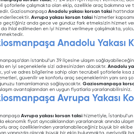
manpaşa korsan taksi
, 7/ 24 sizin için hizmet vermekte, ac
i şoförlerle çalışmakta olan ekip, özellikle araç bakımına ve t
edir. Gaziosmanpaşa
Anadolu yakası korsan taksi
hattından
önderilecektir.
Avrupa yakası korsan taksi
hizmetler kapsamı
me geçtiğiniz anda gece ve gündüz fark etmeksizin hizmet ver
ı da ihlal edilmeden en iyi hizmet verilmeye çalışılmakta, yolcu
nmektedir.
iosmanpaşa Anadolu Yakası Ko
anpaşa’dan istanbul’un 39 ilçesine ulaşım sağlayabileceğiniz
 en iyi seçeneklerle sizi adresinizden alacaktır.
Anadolu yak
, yol ve adres bilgilerine sahip olan tecrübeli şoförlerle kıs
zmetleri, güvenilir ve konforlu araç seçeneklerinin yanı sıra şof
ğunuzu tamamlamanızı sağlayacaktır.
Gaziosmanpaşa korsa
 ulaşım avantajlarından en uygun fiyatlarla yararlanabilirsiniz.
iosmanpaşa Avrupa Yakası Kor
smanpaşa
Avrupa yakası korsan taksi
hizmetiyle, İstanbul’un 
 ekonomik fiyat ayrıcalıklarından yararlanarak anında ulaşıma
rlu araç özelliklerinden yararlanabileceğiniz büyük bir ekibe yer
an yanınızda olacak büyük bir ekip bulunmakta, periyodik bak