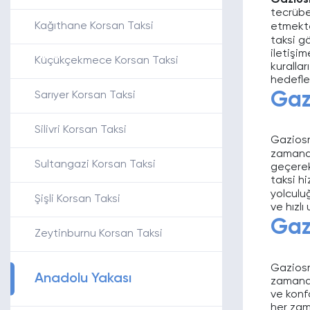
Gazios
tecrübel
Kağıthane Korsan Taksi
etmekt
taksi g
iletişi
Küçükçekmece Korsan Taksi
kurallar
hedefle
Gaz
Sarıyer Korsan Taksi
Silivri Korsan Taksi
Gaziosm
zamanda
Sultangazi Korsan Taksi
geçerek
taksi hi
yolculu
Şişli Korsan Taksi
ve hızlı
Gaz
Zeytinburnu Korsan Taksi
Gazio
Anadolu Yakası
zamanda
ve konfo
her zam