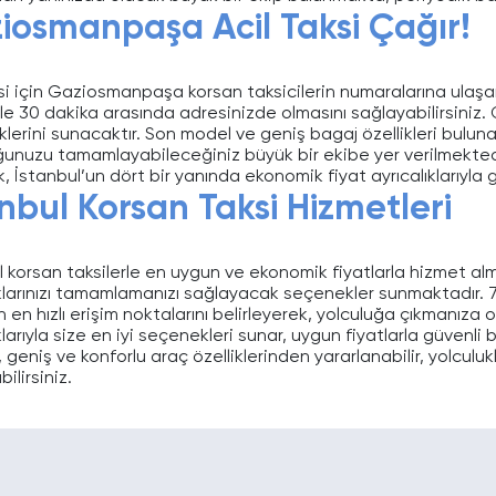
iosmanpaşa Acil Taksi Çağır!
ksi için Gaziosmanpaşa korsan taksicilerin numaralarına ulaş
le 30 dakika arasında adresinizde olmasını sağlayabilirsiniz. Gü
lerini sunacaktır. Son model ve geniş bagaj özellikleri bulunan
ğunuzu tamamlayabileceğiniz büyük bir ekibe yer verilmektedir
 İstanbul’un dört bir yanında ekonomik fiyat ayrıcalıklarıyla gi
anbul Korsan Taksi Hizmetleri
 korsan taksilerle en uygun ve ekonomik fiyatlarla hizmet alman
klarınızı tamamlamanızı sağlayacak seçenekler sunmaktadır. 7/
çin en hızlı erişim noktalarını belirleyerek, yolculuğa çıkmanı
klarıyla size en iyi seçenekleri sunar, uygun fiyatlarla güvenli 
 geniş ve konforlu araç özelliklerinden yararlanabilir, yolculukl
ilirsiniz.