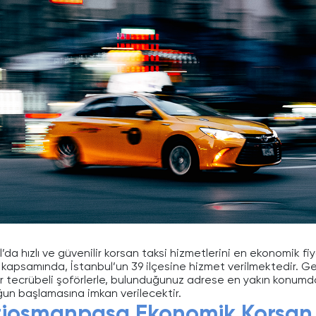
’da hızlı ve güvenilir korsan taksi hizmetlerini en ekonomik fiya
kapsamında, İstanbul’un 39 ilçesine hizmet verilmektedir. Geniş
ir tecrübeli şoförlerle, bulunduğunuz adrese en yakın konumda 
ğun başlamasına imkan verilecektir.
iosmanpaşa Ekonomik Korsan T