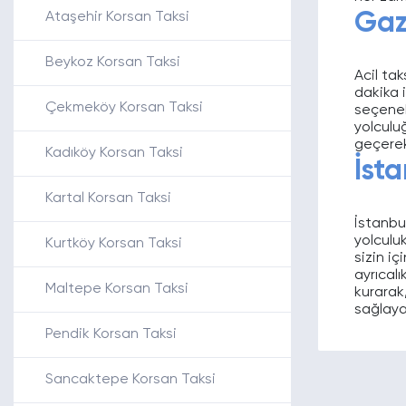
Gaz
Ataşehir Korsan Taksi
Beykoz Korsan Taksi
Acil ta
dakika i
Çekmeköy Korsan Taksi
seçenek
yolculu
geçerek,
Kadıköy Korsan Taksi
İst
Kartal Korsan Taksi
İstanbul
yolculu
Kurtköy Korsan Taksi
sizin i
ayrıcalı
Maltepe Korsan Taksi
kurarak,
sağlayab
Pendik Korsan Taksi
Sancaktepe Korsan Taksi