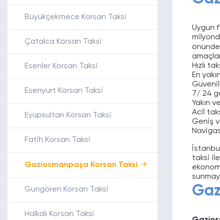
Büyükçekmece Korsan Taksi
Uygun f
milyond
Çatalca Korsan Taksi
önünde
amaçlam
Hızlı t
Esenler Korsan Taksi
En yakı
Güvenili
Esenyurt Korsan Taksi
7/ 24 g
Yakın v
Acil ta
Eyüpsultan Korsan Taksi
Geniş ve
Navigasy
Fatih Korsan Taksi
İstanbu
taksi i
Gaziosmanpaşa Korsan Taksi
ekonomi
sunmay
Gaz
Güngören Korsan Taksi
Halkalı Korsan Taksi